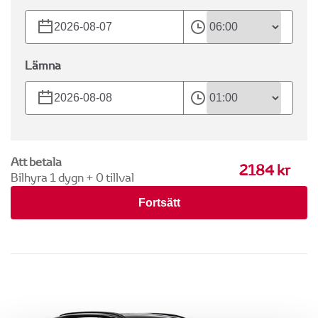
Lämna
Att betala
2184
kr
Bilhyra
1
dygn +
0
tillval
Fortsätt