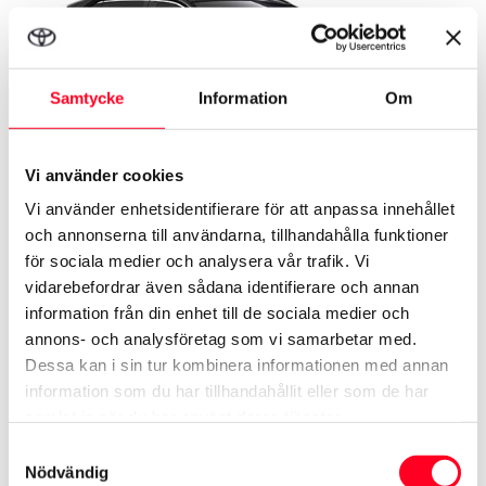
Samtycke
Information
Om
Vi använder cookies
Vi använder enhetsidentifierare för att anpassa innehållet
och annonserna till användarna, tillhandahålla funktioner
för sociala medier och analysera vår trafik. Vi
vidarebefordrar även sådana identifierare och annan
Detaljer
information från din enhet till de sociala medier och
annons- och analysföretag som vi samarbetar med.
Dessa kan i sin tur kombinera informationen med annan
information som du har tillhandahållit eller som de har
5 Personer
5 Bagage
5,1L/100km
samlat in när du har använt deras tjänster.
Samtyckesval
Nödvändig
AC
Toyota