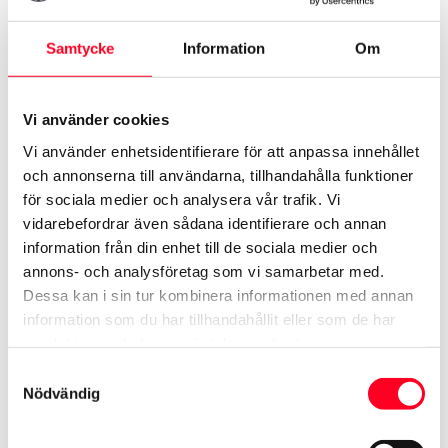
Samtycke
Information
Om
Helghyra fredag –
Vi använder cookies
måndag
Vi använder enhetsidentifierare för att anpassa innehållet
Fr. 868 kr
och annonserna till användarna, tillhandahålla funktioner
för sociala medier och analysera vår trafik. Vi
Hyr din bil över helgen från fredag kl.
vidarebefordrar även sådana identifierare och annan
information från din enhet till de sociala medier och
12.00 – måndag kl. 08.00.
annons- och analysföretag som vi samarbetar med.
Dessa kan i sin tur kombinera informationen med annan
Läs mer och boka
information som du har tillhandahållit eller som de har
samlat in när du har använt deras tjänster.
Samtyckesval
Nödvändig
Månads-
pris!