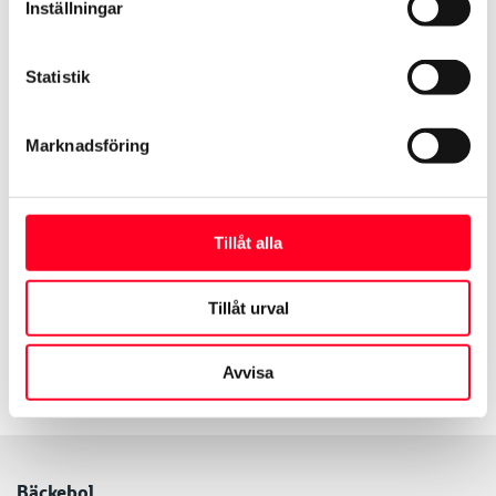
Inställningar
Statistik
Flex hyrbil
Marknadsföring
Lösningen för dig som behöver ha tillgång
till bil under en lite längre period i
sommar. Du har samma förmånliga
Tillåt alla
månadspris under hela hyresperioden
och du kan när som helst välja att lämna
Tillåt urval
tillbaka bilen.
Avvisa
Läs mer och boka
Bäckebol