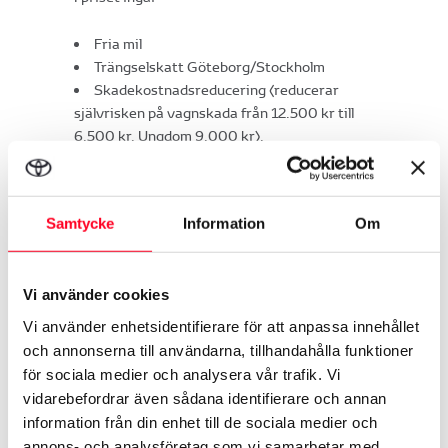
Fria mil
Trängselskatt Göteborg/Stockholm
Skadekostnadsreducering (reducerar
självrisken på vagnskada från 12.500 kr till
6.500 kr. Ungdom 9.000 kr).
Drivmedel tillkommer. Du kan teckna en extra
skadekostnadsreducering*.
Samtycke
Information
Om
Kan ej kombineras med andra kampanjer och
rabatter. För övriga villkor se under
allmänna
hyresvillkor
.
Vi använder cookies
.
Vi använder enhetsidentifierare för att anpassa innehållet
och annonserna till användarna, tillhandahålla funktioner
för sociala medier och analysera vår trafik. Vi
vidarebefordrar även sådana identifierare och annan
information från din enhet till de sociala medier och
annons- och analysföretag som vi samarbetar med.