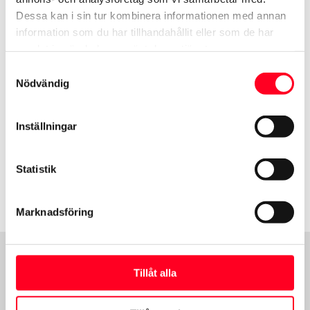
Dessa kan i sin tur kombinera informationen med annan
information som du har tillhandahållit eller som de har
samlat in när du har använt deras tjänster.
Samtyckesval
* Självrisken reduceras då ytterligare till
Nödvändig
1000 kr (3500 kr för ungdom) för personbilar
och 2000 kr (4500 kr för ungdom) för buss
Inställningar
och transportbil vid tecknande av en extra
skadekostnadsreducering. Den kostar 140
kr/dygn för personbilar och 170 kr/dygn för
Statistik
buss och transportbil.
Marknadsföring
Bäckebol
Tillåt alla
Adress: Transportgatan 33