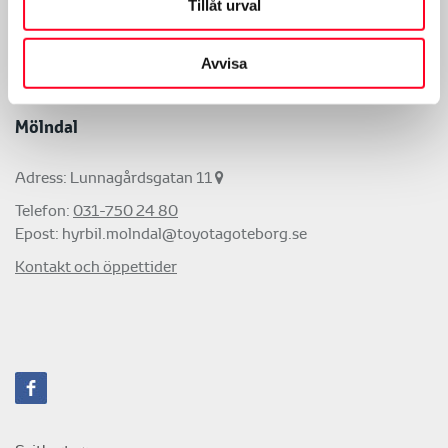
Tillåt urval
Telefon:
031-725 23 80
Epost:
hyrbil.backebol@toyotagoteborg.se
Avvisa
Kontakt och öppettider
Mölndal
Adress: Lunnagårdsgatan 11
Telefon:
031-750 24 80
Epost:
hyrbil.molndal@toyotagoteborg.se
Kontakt och öppettider