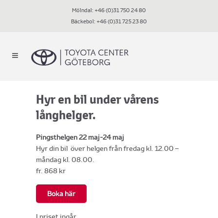
Mölndal:
+46 (0)31 750 24 80
Bäckebol:
+46 (0)31 725 23 80
Hyr en bil under vårens
långhelger.
Pingsthelgen 22 maj-24 maj
Hyr din bil över helgen
från fredag kl. 12.00 –
måndag kl. 08.00.
fr. 868 kr
Boka här
I priset ingår