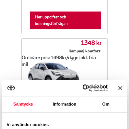
Mer uppgifter och
bokningsförfrågan
1348 kr
Kampanj komfort
Ordinare pris: 1498kr/dygn inkl. fria
mil
Toyota C-HR hybrid (aut)
Samtycke
Information
Om
A/C
5 Personer
Vi använder cookies