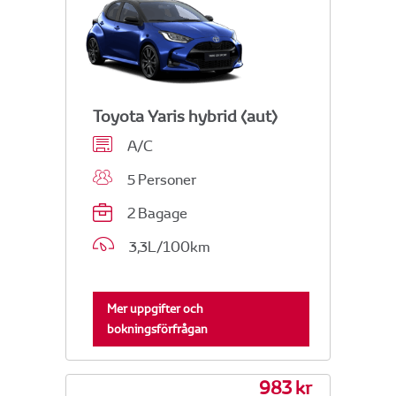
Toyota Yaris hybrid (aut)
A/C
5 Personer
2 Bagage
3,3L/100km
Mer uppgifter och
bokningsförfrågan
983 kr