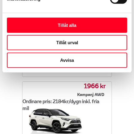
A/C
5 Personer
Tillåt alla
4 Bagage
5,4/100km
Tillåt urval
Mer uppgifter och
Avvisa
bokningsförfrågan
1966 kr
Kampanj AWD
Ordinare pris: 2184kr/dygn inkl. fria
mil