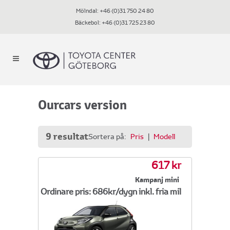
Mölndal:
+46 (0)31 750 24 80
Bäckebol:
+46 (0)31 725 23 80
Ourcars version
9 resultat
Sortera på:
Pris
|
Modell
617 kr
Kampanj mini
Ordinare pris: 686kr/dygn inkl. fria mil