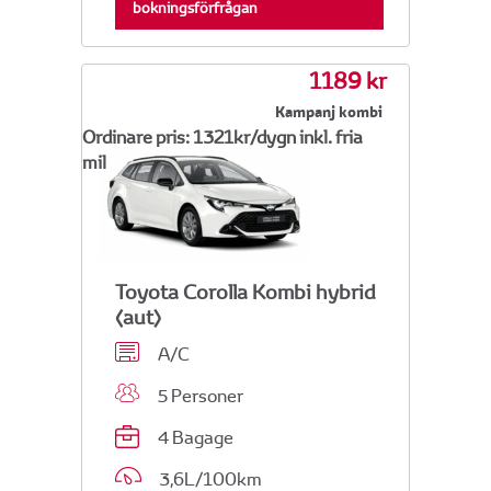
bokningsförfrågan
1189 kr
Kampanj kombi
Ordinare pris: 1321kr/dygn inkl. fria
mil
Toyota Corolla Kombi hybrid
(aut)
A/C
5 Personer
4 Bagage
3,6L/100km