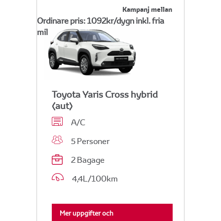
Kampanj mellan
Ordinare pris: 1092kr/dygn inkl. fria
mil
Toyota Yaris Cross hybrid
(aut)
A/C
5 Personer
2 Bagage
4,4L/100km
Mer uppgifter och