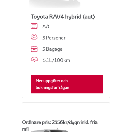
Toyota RAV4 hybrid (aut)
A/C
5 Personer
5 Bagage
5,1L/100km
Mer uppgifter och
bokningsförfrågan
Ordinare pris: 2356kr/dygn inkl. fria
mil