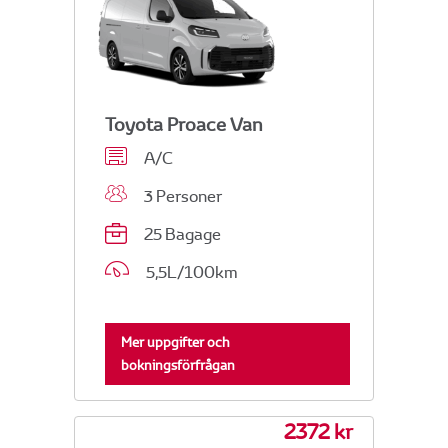
Toyota Proace Van
A/C
3 Personer
25 Bagage
5,5L/100km
Mer uppgifter och
bokningsförfrågan
2372 kr