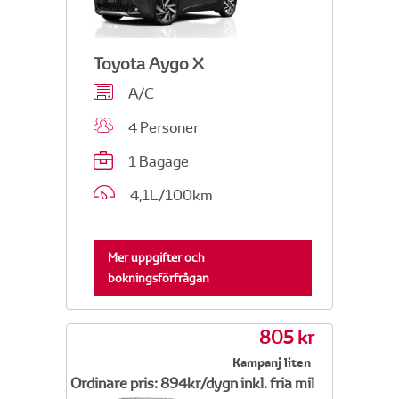
Toyota Aygo X
A/C
4 Personer
1 Bagage
4,1L/100km
Mer uppgifter och
bokningsförfrågan
805 kr
Kampanj liten
Ordinare pris: 894kr/dygn inkl. fria mil