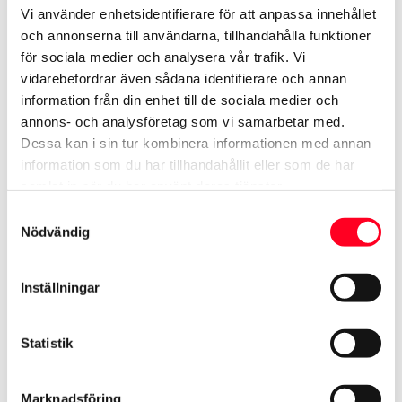
4 Bagage
Vi använder enhetsidentifierare för att anpassa innehållet
och annonserna till användarna, tillhandahålla funktioner
3,8L/100km
för sociala medier och analysera vår trafik. Vi
vidarebefordrar även sådana identifierare och annan
information från din enhet till de sociala medier och
Mer uppgifter och
annons- och analysföretag som vi samarbetar med.
bokningsförfrågan
Dessa kan i sin tur kombinera informationen med annan
information som du har tillhandahållit eller som de har
1661 kr
samlat in när du har använt deras tjänster.
Kampanj Stor
Samtyckesval
Ordinare pris: 1846kr/dygn inkl. fria
Nödvändig
mil
Inställningar
Statistik
Toyota Corolla Cross hybrid
(aut)
Marknadsföring